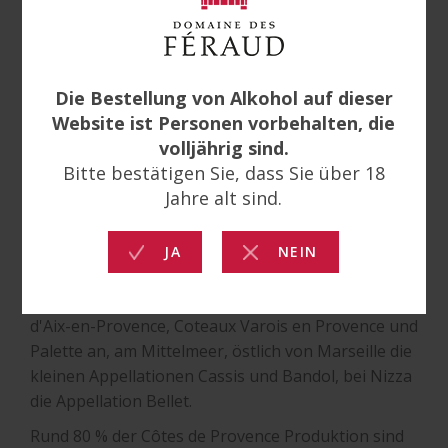
Das Weinbaugebiet Côtes de Provence, seit dem 24.
Oktober 1977 eine "Appellation d'Origine
Côntrolée", ist mit ca. 20 000 Hektar das größte
Ursprungsgebiet im Südosten Frankreichs. Das
Gebiet erstreckt sich über die Départements Var,
Alpes-Maritimes und Bouches-du-Rhône. Die
meisten Weinberge finden sich im Département
Var, an der Mittelmeerküste und nördlich des
Maurenmassivs. Hier, im Herz der Côtes de
Provence rund um Vidauban liegt auch die Domaine
des Féraud.
Im Westen befinden sich die Appellationen Coteaux
d'Aix-en-Provence, Coteaux Varois en Provence und
Palette an, am Mittelmeer, östlich von Marseille die
kleinen Appellationen Cassis und Bandol, bei Nizza
die Appellation Bellet.
Rund 80 % der Côtes de Provence Produktion sind