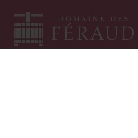
3590 Route de Saint-Tropez
83550
Vidauban
, France
TÉL. : 04 94 73 03 12
info@domainedesferaud.com
CONTACTEZ-NOUS
Suivez-nous