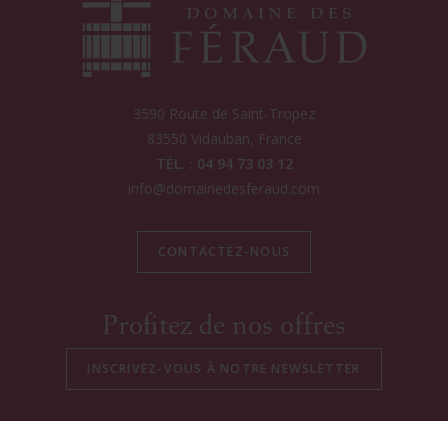
3590 Route de Saint-Tropez
83550
Vidauban
, France
TÉL. : 04 94 73 03 12
info@domainedesferaud.com
CONTACTEZ-NOUS
Profitez de nos offres
HORAIRES CAVEAU DE VENTE - VIDAUBAN