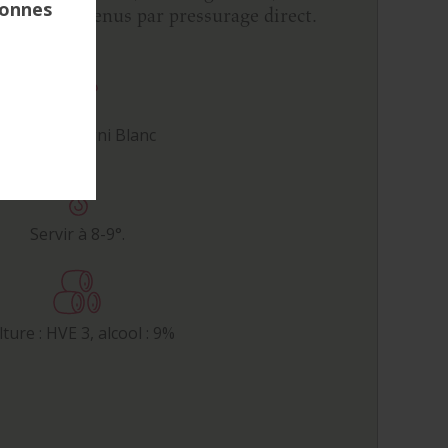
 ensuite obtenus par pressurage direct.
Carignan, Ugni Blanc
Servir à 8-9°.
ture : HVE 3, alcool : 9%