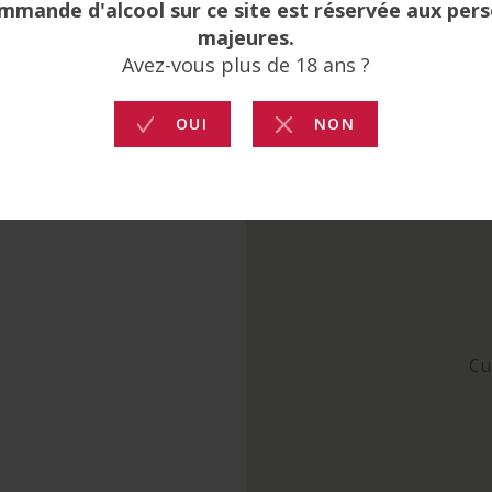
matin. Les jus sont
Cul