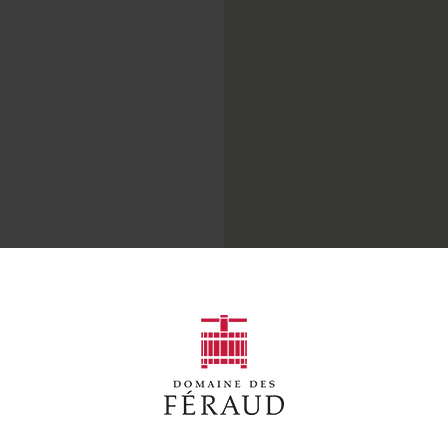
I
9° est un rosé à 9° d'a
en moins, le plaisi
séduire les amateurs 
légers pour limite
composé de Carignan 