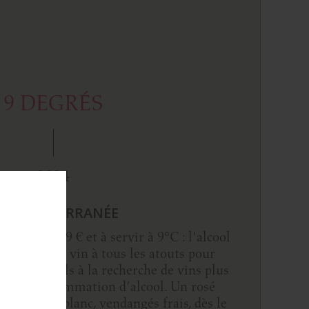
9 DEGRÉS
2024
GP MÉDITERRANÉE
lcool, pour 9 € et à servir à 9°C : l'alcool
r en plus. Ce vin à tous les atouts pour
traditionnels à la recherche de vins plus
r leur consommation d’alcool. Un rosé
et d’Ugni blanc, vendangés frais, dès le