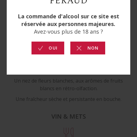
AOC/AOP. Étant donné l'intérêt international
croissant pour les mousseux de Provence, nous
espérons obtenir une appellation propre et
distincte comme "Rosé effervescent de Provence"
dans les deux ou trois prochaines années.
NOTE DE DÉGUSTATION
Brut, la bouche est finement pétillante avec une
montée de bulles élégante.
Un nez de fleurs blanches, aux arômes de fruits
blancs en rétro-olfaction.
Une fraîcheur sèche et persistante en bouche.
VIN & METS