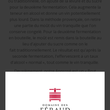
ou traditionnelle, on ajoute de la levure et du sucre
pour la deuxième fermentation. Cela augmente la
teneur en alcool et donne un vin potentiellement
plus lourd. Dans la méthode provençale, on retire
une partie du moût du vin tranquille que l'on
conserve congelé. Pour la deuxième fermentation
en bouteille, le moût est remis dans la bouteille au
lieu d'ajouter du sucre comme on le
fait traditionnellement. Le résultat est qu'après la
seconde fermentation, l'effervescent a un taux
d'alcool « normal », tout comme le vin tranquille.
Deuxièmement, notre Annrosé est un « Brut
Nature », car nous n'ajoutons aucun sucre comme
dosage après le dégorgement. Un autre terme
pour Brut Nature est « Zéro dosage ».
La méthode provençale est encore à un stade
expérimental et les vins n'ont pas de statut