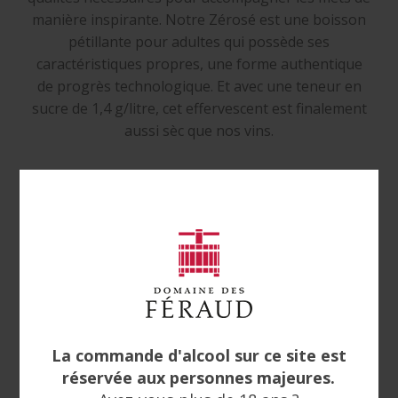
manière inspirante. Notre Zérosé est une boisson
pétillante pour adultes qui possède ses
caractéristiques propres, une forme authentique
de progrès technologique. Et avec une teneur en
sucre de 1,4 g/litre, cet effervescent est finalement
aussi sèc que nos vins.
NOTE DE DÉGUSTATION
La robe présente une couleur saumonée, de jolis
reflets gris et une fine effervescence.
Le nez est frais et élégant, avec des arômes de
pêche et de framboise et une légère note minérale.
En bouche, on retrouve un bel équilibre. Le perlage
fin apporte du volume et de la fraîcheur, ainsi
qu'une finale délicate mais très rafraîchissante et
vive, pleine d'arômes de fruits et de raisin.