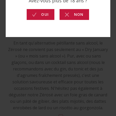
VIN & METS
En tant qu'alternative pétillante sans alcool, le
Zérosé ne convient pas seulement au « Dry January
» (ou « mois sans alcool »). Pur, avec ou sans
glaçons, ou dans un cocktail sans alcool (nous le
recommandons avec du gin, du tonic et des jus
d'agrumes fraîchement pressés), c'est une
solution savoureuse et efficace pour toutes les
occasions festives. N'hésitez pas également à
déguster notre Zérosé avec un foie gras de canard
ou un pâté de gibier, des plats mijotés, des dattes
enrobées de lard ou un risotto au gorgonzola.